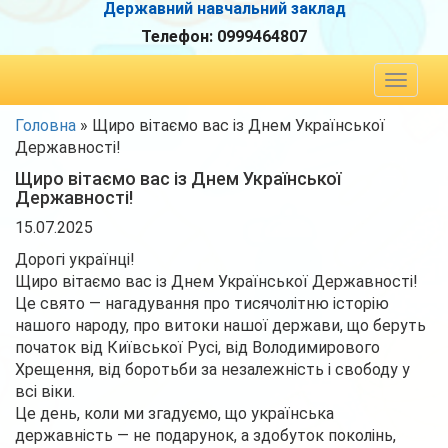
Державний навчальний заклад
Телефон:
0999464807
Toggle
navigat
Головна
»
Щиро вітаємо вас із Днем Української
Державності!
Щиро вітаємо вас із Днем Української
Державності!
15.07.2025
Дорогі українці!
Щиро вітаємо вас із Днем Української Державності!
Це свято — нагадування про тисячолітню історію
нашого народу, про витоки нашої держави, що беруть
початок від Київської Русі, від Володимирового
Хрещення, від боротьби за незалежність і свободу у
всі віки.
Це день, коли ми згадуємо, що українська
державність — не подарунок, а здобуток поколінь,