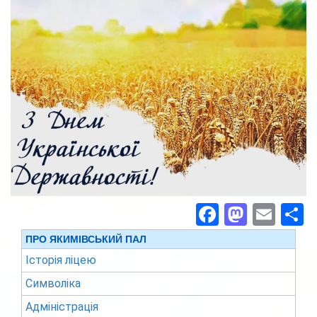
Facebook
Masto
Ema
П
ПРО ЯКИМІВСЬКИЙ ПАЛ
Історія ліцею
Символіка
Адміністрація