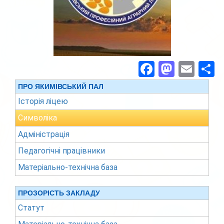
Facebook
Masto
Ema
П
ПРО ЯКИМІВСЬКИЙ ПАЛ
Історія ліцею
Символіка
Адміністрація
Педагогічні працівники
Матеріально-технічна база
ПРОЗОРІСТЬ ЗАКЛАДУ
Статут