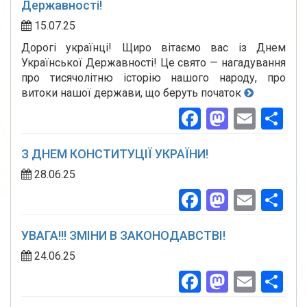
Державності!
15.07.25
Дорогі українці! Щиро вітаємо вас із Днем
Української Державності! Це свято — нагадування
про тисячолітню історію нашого народу, про
витоки нашої держави, що беруть початок
Facebook
Mastod
Emai
По
З ДНЕМ КОНСТИТУЦІЇ УКРАЇНИ!
28.06.25
Facebook
Mastod
Emai
По
УВАГА!!! ЗМІНИ В ЗАКОНОДАВСТВІ!
24.06.25
Facebook
Mastod
Emai
По