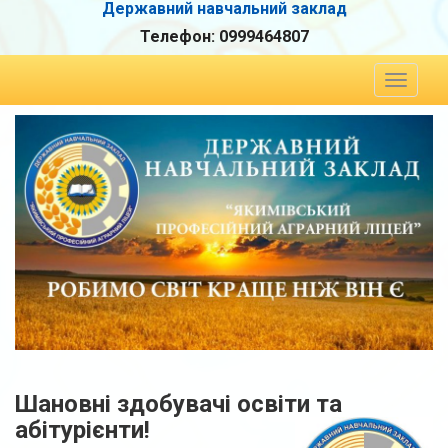
Державний навчальний заклад
Телефон:
0999464807
Toggle
navigat
Шановні здобувачі освіти та
абітурієнти!