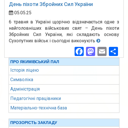
День піхоти Збройних Сил України
05.05.25
6 травня в Україні щорічно відзначається одне з
найголовніших військових свят – День піхоти
Збройних Сил України, які складають основу
Сухопутних військ і сьогодні виконують
Facebook
Mastod
Emai
По
ПРО ЯКИМІВСЬКИЙ ПАЛ
Історія ліцею
Символіка
Адміністрація
Педагогічні працівники
Матеріально-технічна база
ПРОЗОРІСТЬ ЗАКЛАДУ