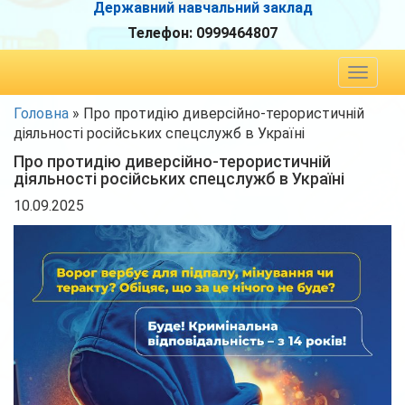
Державний навчальний заклад
Телефон:
0999464807
Toggle
navigat
Головна
»
Про протидію диверсійно-терористичній
діяльності російських спецслужб в Україні
Про протидію диверсійно-терористичній
діяльності російських спецслужб в Україні
10.09.2025